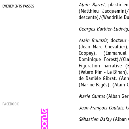
Alain Barret
, plasticie
EVÉNEMENTS PASSÉS
(Matthieu Jacquemin)
descente)/(Wandrille Du
Georges Barbier-Ludwig
Alain Bouaziz
, docteur 
(Jean Marc Chevallier)
Coppey), (Emmanuel R
Dominique Forest)/(Cla
Figuration narrative (
(Valero Kim - Le Bihan), 
de Danièle Gibrat, (An
(Marine Pagès), (Alain-Ch
Marie Cantos
(Alban Ger
FACEBOOK
Jean-François Coulais
, 
Sébastien D
u
fay
(Alban 