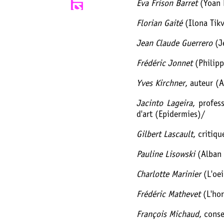
Eva Frison Barret
(Yoan 
Florian Gaité
(Ilona Tikv
Jean Claude Guerrero
(Je
Frédéric Jonnet
(Philip
Yves Kirchner
, auteur (
Jacinto Lageira
, profes
d'art (Epidermies)/
Gilbert Lascault
, critiq
Pauline Lisowski
(Alban 
Charlotte Marinier
(L'oei
Frédéric Mathevet
(L'hor
François Michaud
, cons